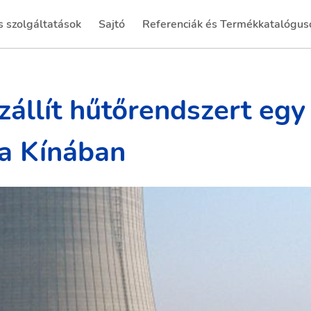
 szolgáltatások
Sajtó
Referenciák és Termékkatalógus
(current)
állít hűtőrendszert egy 
a Kínában