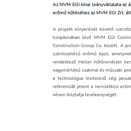
Az MVM EGI kínai leányvállalata az áz
erőmű hűtéséhez az MVM EGI Zrt. álta
A projekt elnyerését követő szerző
tulajdonában lévő MVM EGI Cooling
Construction Group Co. között. A p
széntüzelésű erőmű épül, amelynek
rendelkező Heller hűtőrendszer ker
nagymértékű szakmai és műszaki pres
a technológiai kivitelező cég janu
referenciát jelent a nemzetközi erőmű
néven folytatja tevékenységét.