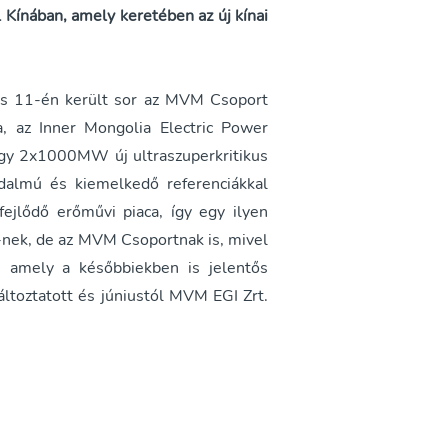
l Kínában, amely keretében az új kínai
jus 11-én került sor az MVM Csoport
, az Inner Mongolia Electric Power
egy 2x1000MW új ultraszuperkritikus
dalmú és kiemelkedő referenciákkal
ejlődő erőművi piaca, így egy ilyen
-nek, de az MVM Csoportnak is, mivel
e, amely a későbbiekben is jelentős
változtatott és júniustól MVM EGI Zrt.