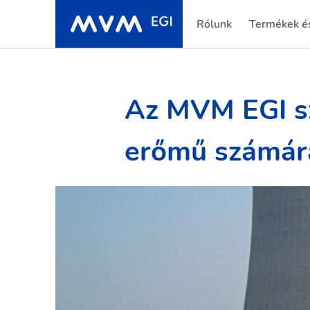
Rólunk
Termékek és
Az MVM EGI sz
erőmű számár