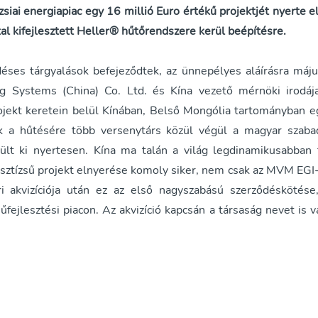
siai energiapiac egy 16 millió Euro értékű projektjét nyerte e
l kifejlesztett Heller® hűtőrendszere kerül beépítésre.
déses tárgyalások befejeződtek, az ünnepélyes aláírásra má
 Systems (China) Co. Ltd. és Kína vezető mérnöki irodája
rojekt keretein belül Kínában, Belső Mongólia tartományban 
 a hűtésére több versenytárs közül végül a magyar szaba
ült ki nyertesen. Kína ma talán a világ legdinamikusabban f
ztízsű projekt elnyerése komoly siker, nem csak az MVM EGI
ári akvizíciója után ez az első nagyszabású szerződéskötés
fejlesztési piacon. Az akvizíció kapcsán a társaság nevet is 