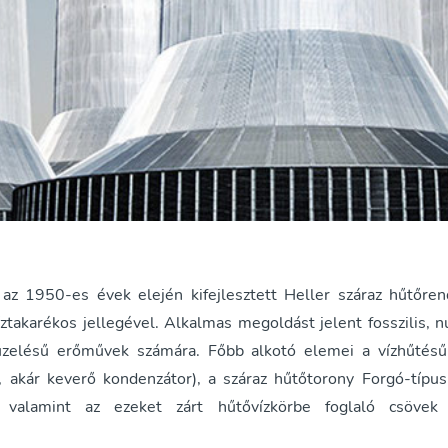
 az 1950-es évek elején kifejlesztett Heller száraz hűtőre
íztakarékos jellegével. Alkalmas megoldást jelent fosszilis, n
üzelésű erőművek számára. Főbb alkotó elemei a vízhűtésű
ti, akár keverő kondenzátor), a száraz hűtőtorony Forgó-típu
, valamint az ezeket zárt hűtővízkörbe foglaló csövek