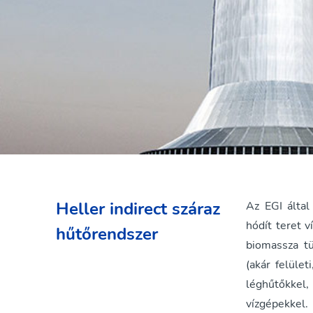
Heller indirect száraz
Az EGI által
hódít teret v
hűtőrendszer
biomassza t
(akár felüle
léghűtőkkel
vízgépekkel.