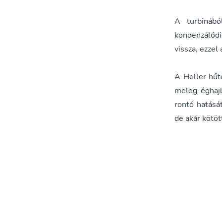
A turbinábó
kondenzálódi
vissza, ezzel
A Heller hűt
meleg éghajl
rontó hatását
de akár kötö