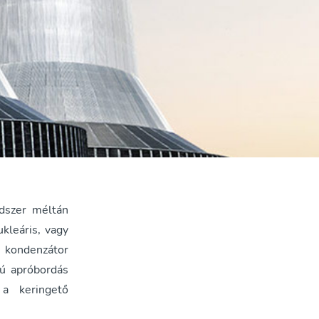
ndszer méltán
ukleáris, vagy
 kondenzátor
sú apróbordás
 a keringető