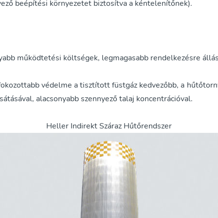
ező beépítési környezetet biztosítva a kéntelenítőnek).
yabb működtetési költségek, legmagasabb rendelkezésre állás
okozottabb védelme a tisztított füstgáz kedvezőbb, a hűtőtor
sátásával, alacsonyabb szennyező talaj koncentrációval.
Heller Indirekt Száraz Hűtőrendszer