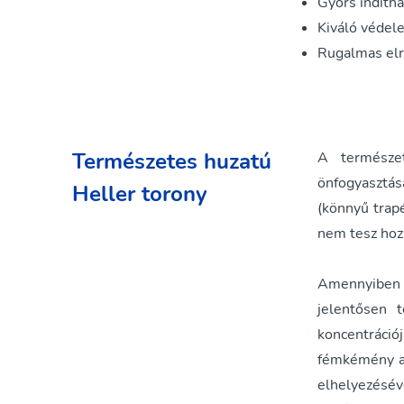
Gyors indíth
Kiváló védel
Rugalmas elr
Természetes huzatú
A természet
önfogyasztás
Heller torony
(könnyű trap
nem tesz hozz
Amennyiben a
jelentősen 
koncentráció
fémkémény al
elhelyezésé