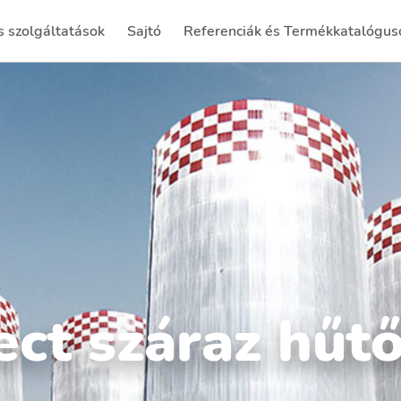
 szolgáltatások
Sajtó
Referenciák és Termékkatalógus
(current)
rect száraz hű