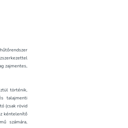
hűtőrendszer
zszerkezettel
ag zajmentes,
tül történik,
s talajmenti
ó (csak rövid
z kéntelenítő
őmű számára,