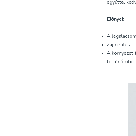
egyúttal kedv
Előnyei:
A legalacson
Zajmentes.
A környezet f
történő kiboc