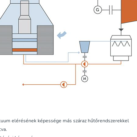
kuum elérésének képessége más száraz hűtőrendszerekkel
tva.