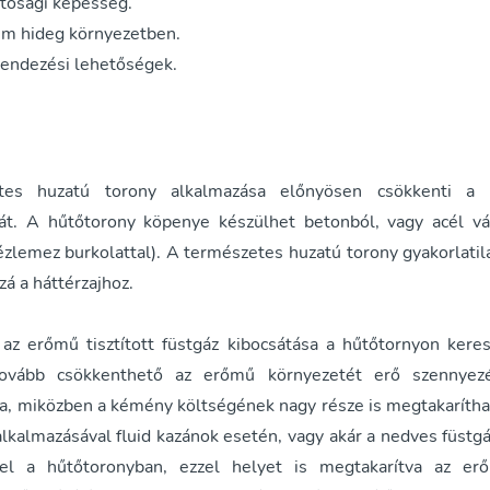
atósági képesség.
em hideg környezetben.
endezési lehetőségek.
es huzatú torony alkalmazása előnyösen csökkenti a 
át. A hűtőtorony köpenye készülhet betonból, vagy acél vá
ézlemez burkolattal). A természetes huzatú torony gyakorlatil
á a háttérzajhoz.
z erőmű tisztított füstgáz kibocsátása a hűtőtornyon keresz
tovább csökkenthető az erőmű környezetét erő szennyezé
ja, miközben a kémény költségének nagy része is megtakaríthat
kalmazásával fluid kazánok esetén, vagy akár a nedves füstgá
vel a hűtőtoronyban, ezzel helyet is megtakarítva az er