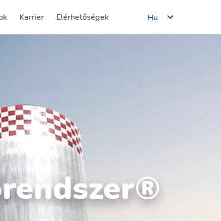
ok
Karrier
Elérhetőségek
Hu
(current)
(current)
tőrendszer®