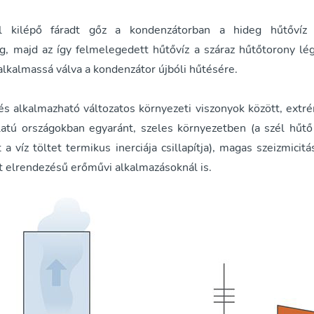
l kilépő fáradt gőz a kondenzátorban a hideg hűtővíz 
g, majd az így felmelegedett hűtővíz a száraz hűtőtorony lé
 alkalmassá válva a kondenzátor újbóli hűtésére.
és alkalmazható változatos környezeti viszonyok között, extr
atú országokban egyaránt, szeles környezetben (a szél hűtő
 a víz töltet termikus inerciája csillapítja), magas szeizmicit
tt elrendezésű erőművi alkalmazásoknál is.