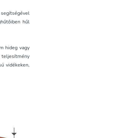
segítségével
ghűtőiben hűl
ém hideg vagy
 teljesítmény
ású vidékeken,