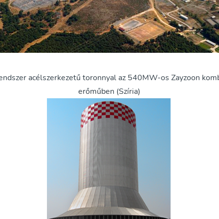
rendszer acélszerkezetű toronnyal az 540MW-os Zayzoon kombi
erőműben (Szíria)