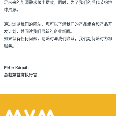
足未来的能源需求做出贡献，同时，为了我们的后代节约地
球资源。
通过浏览我们的网站，您可以了解我们的产品组合和产品开
发计划，并阅读我们最新的企业新闻。
如果您有任何问题，请随时与我们联系，我们期待随时为您
服务。
Péter Kárpáti
总裁兼首席执行官