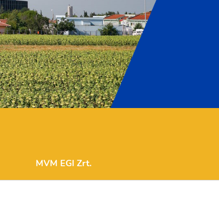
MVM EGI Zrt.
info@mvmegi.com
1117 Budapest, Irinyi József u. 4-20.