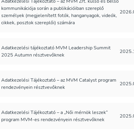
Adatkezelési Tájékoztató – az MVM Zrt. külső és belső
kommunikációja során a publikációiban szereplő
2026.
személyek (megjelenített fotók, hanganyagok, videók,
cikkek, posztok szereplői) számára
Adatkezelési tájékoztató MVM Leadership Summit
2025.
2025 Autumn résztvevőknek
Adatkezelési Tájékoztató – az MVM Catalyst program
2025.
rendezvényein résztvevőknek
Adatkezelési Tájékoztató – a „Női mérnök leszek”
2025.
program MVM-es rendezvényein résztvevőknek